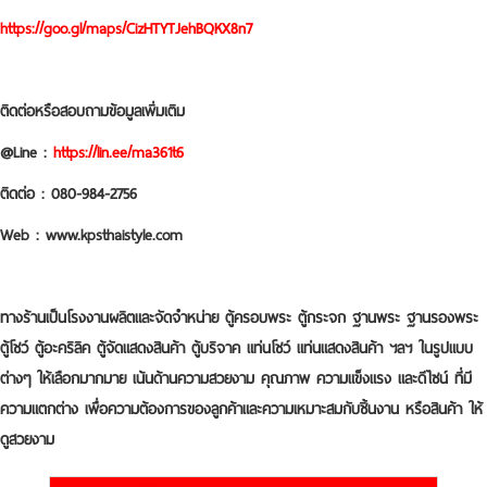
https://goo.gl/maps/CizHTYTJehBQKX8n7
ติดต่อหรือสอบถามข้อมูลเพิ่มเติม
@Line :
https://lin.ee/ma361t6
ติดต่อ : 080-984-2756
Web : www.kpsthaistyle.com
ทางร้านเป็นโรงงานผลิตและจัดจำหน่าย ตู้ครอบพระ ตู้กระจก ฐานพระ ฐานรองพระ
ตู้โชว์ ตู้อะคริลิค ตู้จัดแสดงสินค้า ตู้บริจาค แท่นโชว์ แท่นแสดงสินค้า ฯลฯ ในรูปแบบ
ต่างๆ ให้เลือกมากมาย เน้นด้านความสวยงาม คุณภาพ ความแข็งแรง และดีไซน์ ที่มี
ความแตกต่าง เพื่อความต้องการของลูกค้าและความเหมาะสมกับชิ้นงาน หรือสินค้า ให้
ดูสวยงาม