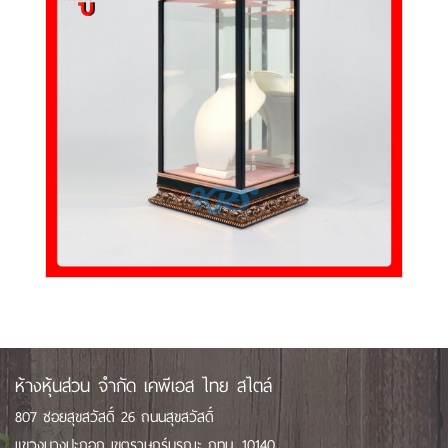
ห้างหุ้นส่วน จำกัด เคพีเอส ไทย สไตล์
807 ซอยสุขสวัสดิ์ 26 ถนนสุขสวัสดิ์
แขวงบางปะกอก เขตราษฎร์บูรณะ กทม. 10140