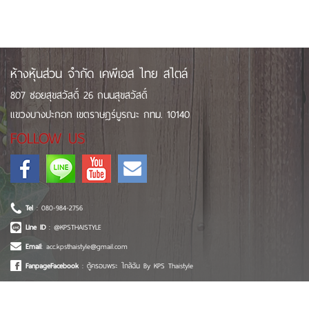
ห้างหุ้นส่วน จำกัด เคพีเอส ไทย สไตล์
807 ซอยสุขสวัสดิ์ 26 ถนนสุขสวัสดิ์
แขวงบางปะกอก เขตราษฎร์บูรณะ กทม. 10140
FOLLOW US
Tel
: 080-984-2756
Line ID
: @KPSTHAISTYLE
Email
: acc.kpsthaistyle@gmail.com
FanpageFacebook
: ตู้ครอบพระ ใกล้ฉัน By KPS Thaistyle