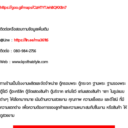
https://goo.gl/maps/CizHTYTJehBQKX8n7
ติดต่อหรือสอบถามข้อมูลเพิ่มเติม
@Line :
https://lin.ee/ma361t6
ติดต่อ : 080-984-2756
Web : www.kpsthaistyle.com
ทางร้านเป็นโรงงานผลิตและจัดจำหน่าย ตู้ครอบพระ ตู้กระจก ฐานพระ ฐานรองพระ
ตู้โชว์ ตู้อะคริลิค ตู้จัดแสดงสินค้า ตู้บริจาค แท่นโชว์ แท่นแสดงสินค้า ฯลฯ ในรูปแบบ
ต่างๆ ให้เลือกมากมาย เน้นด้านความสวยงาม คุณภาพ ความแข็งแรง และดีไซน์ ที่มี
ความแตกต่าง เพื่อความต้องการของลูกค้าและความเหมาะสมกับชิ้นงาน หรือสินค้า ให้
ดูสวยงาม