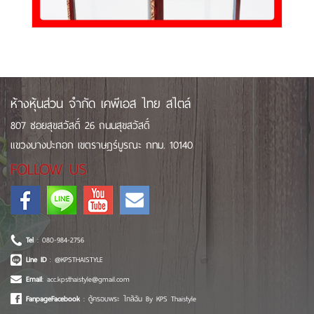
ห้างหุ้นส่วน จำกัด เคพีเอส ไทย สไตล์
807 ซอยสุขสวัสดิ์ 26 ถนนสุขสวัสดิ์
แขวงบางปะกอก เขตราษฎร์บูรณะ กทม. 10140
FOLLOW US
Tel
: 080-984-2756
Line ID
: @KPSTHAISTYLE
Email
: acc.kpsthaistyle@gmail.com
FanpageFacebook
: ตู้ครอบพระ ใกล้ฉัน By KPS Thaistyle