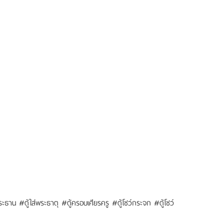
น #ตู้ใส่พระธาตุ #ตู้ครอบเศียรครู #ตู้โชว์กระจก #ตู้โชว์