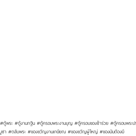
ตู้พระ #ตู้งานกฐิน #ตู้ครอบพระงานบุญ #ตู้ครอบของชำร่วย #ตู้ครอบพระประธา
ว์พระบูชา #ตลับพระ #ของขวัญงานเกษียณ #ของขวัญผู้ใหญ่ #ของมันต้องมี