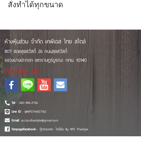
สั่งทำได้ทุกขนาด
ห้างหุ้นส่วน จำกัด เคพีเอส ไทย สไตล์
807 ซอยสุขสวัสดิ์ 26 ถนนสุขสวัสดิ์
แขวงบางปะกอก เขตราษฎร์บูรณะ กทม. 10140
FOLLOW US
Tel
: 080-984-2756
Line ID
: @KPSTHAISTYLE
Email
: acc.kpsthaistyle@gmail.com
FanpageFacebook
: ตู้ครอบพระ ใกล้ฉัน By KPS Thaistyle