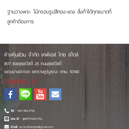
ฐานวางพระ ไม้กรอบรูปสีทอง-แดง สั่งทำได้ทุกขนาดที่
ลูกค้าต้องการ
ห้างหุ้นส่วน จำกัด เคพีเอส ไทย สไตล์
807 ซอยสุขสวัสดิ์ 26 ถนนสุขสวัสดิ์
แขวงบางปะกอก เขตราษฎร์บูรณะ กทม. 10140
FOLLOW US
Tel
: 080-984-2756
Line ID
: @KPSTHAISTYLE
Email
: acc.kpsthaistyle@gmail.com