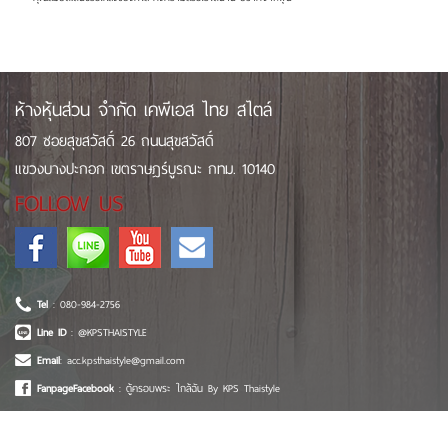
ห้างหุ้นส่วน จำกัด เคพีเอส ไทย สไตล์
807 ซอยสุขสวัสดิ์ 26 ถนนสุขสวัสดิ์
แขวงบางปะกอก เขตราษฎร์บูรณะ กทม. 10140
FOLLOW US
Tel
: 080-984-2756
Line ID
: @KPSTHAISTYLE
Email
: acc.kpsthaistyle@gmail.com
FanpageFacebook
: ตู้ครอบพระ ใกล้ฉัน By KPS Thaistyle