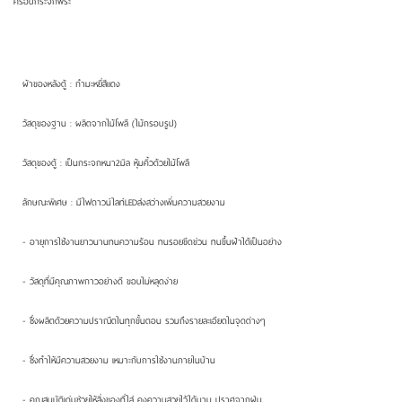
ครอบกระจกพระ
ผ้าของหลังตู้ : กำมะหยี่สีแดง
วัสดุของฐาน : ผลิตจากไม้โพลี (ไม้กรอบรูป)
วัสดุของตู้ : เป็นกระจกหนา2มิล หุ้มคิ้วด้วยไม้โพลี
ลักษณะพิเศษ : มีไฟดาวน์ไลท์LEDส่งสว่างเพิ่มความสวยงาม
- อายุการใช้งานยาวนานทนความร้อน ทนรอยขีดข่วน ทนขึ้นฝ้าได้เป็นอย่าง
- วัสดุที่มีคุณภาพกาวอย่างดี ขอบไม่หลุดง่าย
- ซึ่งผลิตด้วยความปราณีตในทุกขั้นตอน รวมถึงรายละเอียดในจุดต่างๆ
- ซึ่งทำให้มีความสวยงาม เหมาะกับการใช้งานภายในบ้าน
- คุณสมบัติเด่นช่วยให้สิ่งของที่ใส่ คงความสวยไว้ได้นาน ปราศจากฝุ่น